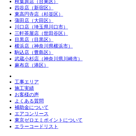
秋葉原店（台東区）
四谷店（新宿区）
東高円寺店（杉並区）
蒲田店（大田区）
川口店（埼玉県川口市）
三軒茶屋店（世田谷区）
目黒店（目黒区）
横浜店（神奈川県横浜市）
駒込店（豊島区）
武蔵小杉店（神奈川県川崎市）
麻布店（港区）
工事エリア
施工実績
お客様の声
よくある質問
補助金について
エアコンリース
東京ゼロエミポイントについて
エラーコードリスト