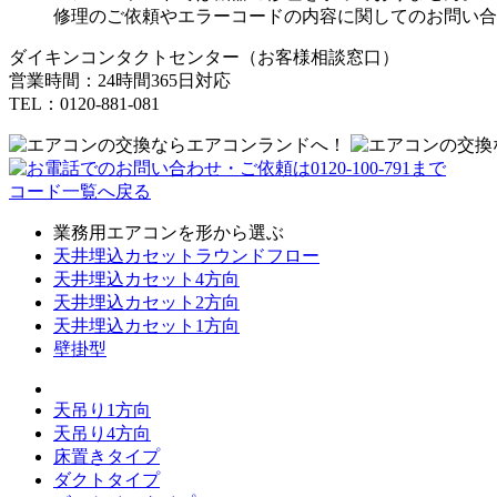
修理のご依頼やエラーコードの内容に関してのお問い合
ダイキンコンタクトセンター（お客様相談窓口）
営業時間：24時間365日対応
TEL：0120-881-081
コード一覧へ戻る
業務用エアコンを形から選ぶ
天井埋込カセットラウンドフロー
天井埋込カセット4方向
天井埋込カセット2方向
天井埋込カセット1方向
壁掛型
天吊り1方向
天吊り4方向
床置きタイプ
ダクトタイプ