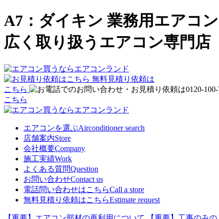
A7：ダイキン 業務用エアコ
広く取り扱うエアコン専門店
無料見積り依頼は
こちら
こちら
エアコンを選ぶ
Airconditioner search
店舗案内
Store
会社概要
Company
施工実績
Work
よくある質問
Question
お問い合わせ
Contact us
電話問い合わせはこちら
Call a store
無料見積り依頼はこちら
Estimate request
【重要】エアコン部材の再利用について
【重要】工事のみの